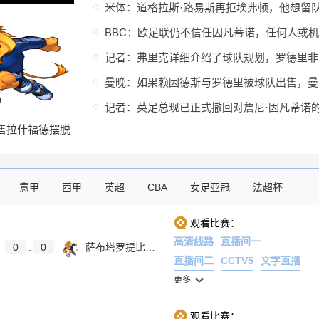
记者
曼晚
售拉什福德摆脱
科视作凯恩接班
意甲
西甲
英超
CBA
女足亚冠
法超杯
观看比赛：
高清线路
直播间一
0
:
0
萨布塔罗提比利锡B队
直播间二
CCTV5
文字直播
更多
观看比赛：