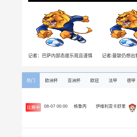
记者：巴萨内部态度乐观且谨慎
记者:曼联仍想出
感觉距离罗德里转会完成更近了
高薪 拜仁将舍什
人
热门
欧洲杯
亚洲杯
欧冠
法甲
德甲
08-07 00:00
格鲁丙
伊维利亚卡舒里
比赛中