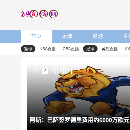
首页
足球
篮球
直
篮球
NBA直播
CBA直播
足球
英超直播
中
1
2
3
4
5
阿斯：巴萨签罗德里费用约6000万欧元，提供4年税前3000万欧合同