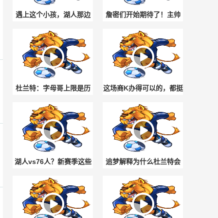
遇上这个小孩，湖人那边
詹密们开始期待了！主帅
怎么报价？😎
纳斯称恩比德这个夏天状
态很好！
杜兰特：字母哥上限是历
这场商K办得可以的，都挺
史最强球员 我确实喜欢看
尽兴呢！😏
他打球
湖人vs76人？新赛季这些
追梦解释为什么杜兰特会
焦点对决 吧最期待什么剧
认为76人强于宇宙勇：典
情？
型的得分相加