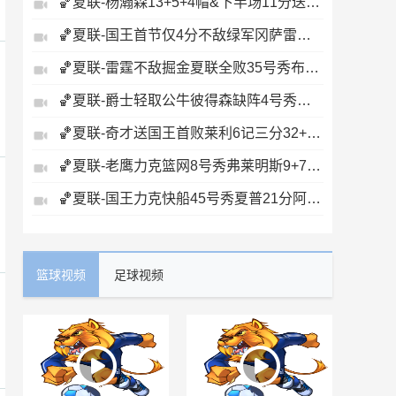
🏀夏联-杨瀚森13+5+4帽&下半场11分送惊艳妙传开拓者力克掘金
🏀夏联-国王首节仅4分不敌绿军冈萨雷斯24+10+5塞纳克10+12
🏀夏联-雷霆不敌掘金夏联全败35号秀布拉齐尔32+6马拉14+7+6
🏀夏联-爵士轻取公牛彼得森缺阵4号秀威尔逊19+8+5帽罚球6中0
🏀夏联-奇才送国王首败莱利6记三分32+6迪班萨23+7雷诺20+12
🏀夏联-老鹰力克篮网8号秀弗莱明斯9+7+5科比·约翰逊17+7
🏀夏联-国王力克快船45号秀夏普21分阿卡夫19+7瓦格勒7中1
篮球视频
足球视频