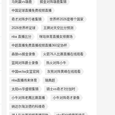
马刺赢vs雄鹿
掘金对阵雄鹿集锦
中国足球直播免费视频直播
奇才对阵步行者集锦
世界杯2026是哪个国家
2026世界杯足球
王牌对天空比分预测
nba 直播比分
咪咕体育直播女排赛场
中超直播免费直播视频直播360足协杯
森狼vs掘金录像
火箭76人比赛直播在线观看
篮网对阵爵士录像
热火对阵小牛
中国wcba女篮官网
灰熊对阵黄峰在线观看
nba直播纬来体育
瑞典超
太阳vs华盛顿集锦
骑士vs奇才3分加时
小牛对阵老鹰比赛直播
小牛对阵奇才录像
纳达尔淘汰德约科维奇