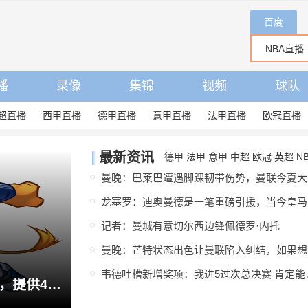
百度
播
录像
集锦
视频
球队
超直播
西甲直播
德甲直播
意甲直播
法甲直播
欧冠直播
最新资讯
德甲
法甲
意甲
中超
欧冠
英超
N
曼
龙塞
记者：曼城有意切尔西边锋佩德罗·内托
曼晚
韦德吐槽新增奖项
迪奥曼德告别莱比锡：俱乐部会在我心中占据特殊位置，感谢所有