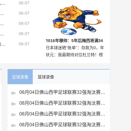
米体：道格拉斯·路易斯再拒埃弗顿，他想留队 但俱乐部尚未敲定
08-07
有一个世界级球员
BBC：欧足联仍不信任因凡蒂诺，任何人或机构为他辩护都无济于事
08-07
：弗里克详细介绍了球队规划，罗德里非常认可并选择加盟巴萨
08-07
：如果赖因德斯与罗德里被球队出售，曼城还会再签下两名中场
08-07
2016年穆帅：5年后梅西将满34
记者：英足总现已正式撤回对詹尼·因凡蒂诺的支持
08-07
日本球迷晒“账单”：存款为0，年
岁，到时我们都会哭泣的
状元：我最期待对位杜兰特！榜
假为0，但日本队比赛从未错过
眼：詹姆斯是我的偶像！
足球录像
篮球录像
08月04日佛山西甲足球联赛32强淘汰赛贪玩游戏VS美的薪火全场录像
08月04日佛山西甲足球联赛32强淘汰赛藝品高國際VS湛江狂狼·粵辉能源全场录像
08月04日佛山西甲足球联赛32强淘汰赛肇庆恒骏成VS三七互娱全场录像
08月04日佛山西甲足球联赛32强淘汰赛广东西南建设VS香港圣徒全场录像