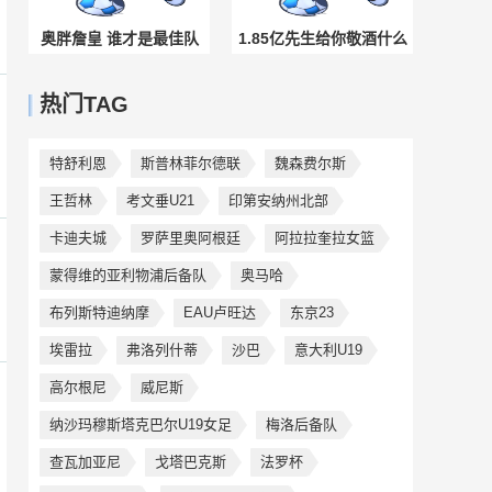
奥胖詹皇 谁才是最佳队
1.85亿先生给你敬酒什么
友? 韦德：詹姆斯来时候
什么感觉？😏
热门TAG
我已经出人头
特舒利恩
斯普林菲尔德联
魏森费尔斯
王哲林
考文垂U21
印第安纳州北部
卡迪夫城
罗萨里奥阿根廷
阿拉拉奎拉女篮
蒙得维的亚利物浦后备队
奥马哈
布列斯特迪纳摩
EAU卢旺达
东京23
埃雷拉
弗洛列什蒂
沙巴
意大利U19
高尔根尼
威尼斯
纳沙玛穆斯塔克巴尔U19女足
梅洛后备队
查瓦加亚尼
戈塔巴克斯
法罗杯