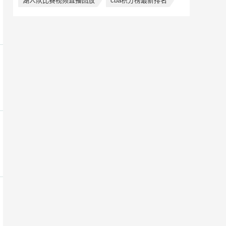
湖人队比赛视频直播回放
cba积分榜最新排名