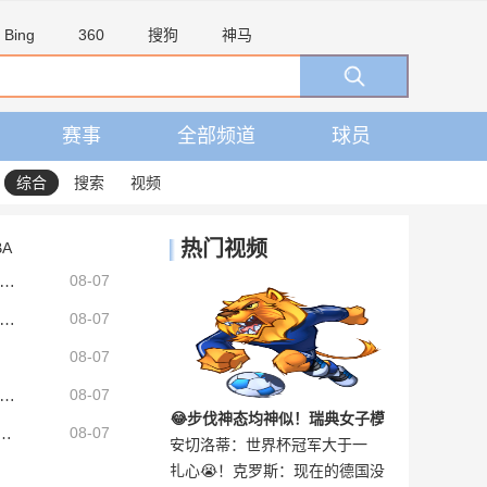
Bing
360
搜狗
神马
赛事
全部频道
球员
综合
搜索
视频
热门视频
BA
晚：巴莱巴遭遇脚踝韧带伤势，曼联今夏大概率不会继续追求他
08-07
罗：迪奥曼德是一笔重磅引援，当今皇马坐拥世界独一档攻击线
08-07
08-07
：芒特状态出色让曼联陷入纠结，如果想四线争冠可能还得买人
08-07
😂步伐神态均神似！瑞典女子模
：我进5过次总决赛 肯定能拿一两个东决MVP
08-07
安切洛蒂：世界杯冠军大于一
记者：小蜘蛛下周将告知西蒙尼离队愿望，并希望得到理解和帮助
仿哈兰德！网友：这简直一模一
扎心😭！克罗斯：现在的德国没
切，踢的好看与否并不重要！
样