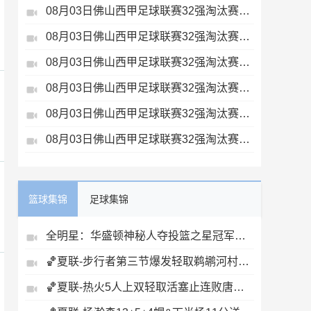
08月03日佛山西甲足球联赛32强淘汰赛广东客家青年VS广州英华思力U17全场录像
08月03日佛山西甲足球联赛32强淘汰赛广州求信VS顺德新青年全场录像
08月03日佛山西甲足球联赛32强淘汰赛广州蜀地红VS广州戴拿模全场录像
08月03日佛山西甲足球联赛32强淘汰赛三水乐民兴健力宝VS中国澳门澳科精英全场录像
08月03日佛山西甲足球联赛32强淘汰赛广东凤铝VS湛江八部科技全场录像
08月03日佛山西甲足球联赛32强淘汰赛大塘控股VS茂名市点都得全场录像
篮球集锦
足球集锦
全明星：华盛顿神秘人夺投篮之星冠军！福德夺得三分大赛冠军！
🏀夏联-步行者第三节爆发轻取鹈鹕河村勇辉5+5+12斯劳森22分
🏀夏联-热火5人上双轻取活塞止连败唐纳森20+8+10奥科里27分